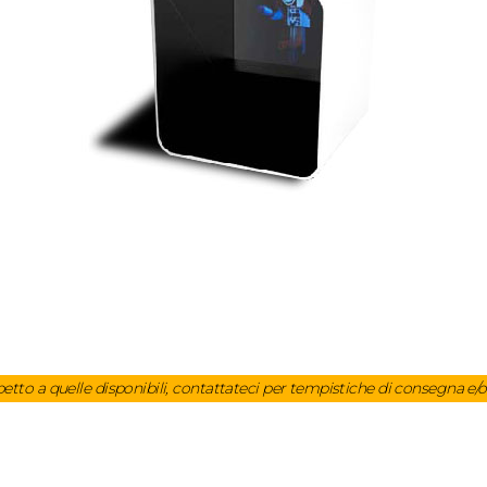
etto a quelle disponibili, contattateci per tempistiche di consegna e/o 