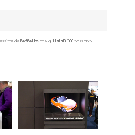
massima del
l’effetto
che gli
HoloBOX
possono