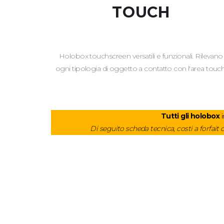
TOUCH
Holobox touchscreen versatili e funzionali. Rilevano
ogni tipologia di oggetto a contatto con l'area touch
Tutti gli holobox
i
Di seguito scheda tecnica, costi a forfait