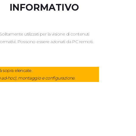
INFORMATIVO
Solitamente utilizzati per la visione di contenuti
formativi. Possono essere azionati da PC remoti.
à sopra elencate.
one ad-hoc), montaggio e configurazione.