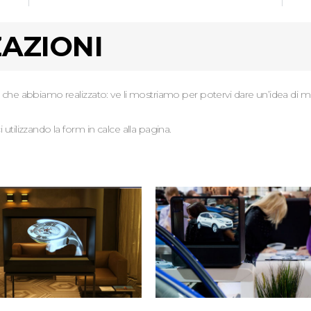
ZAZIONI
 che abbiamo realizzato: ve li mostriamo per potervi dare un’idea di 
 utilizzando la form in calce alla pagina.