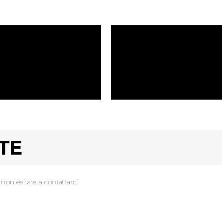
TE
 non esitare a contattarci.