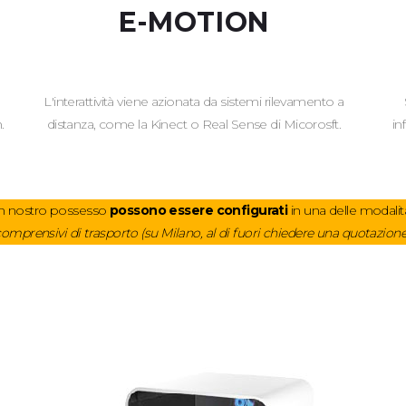
E-MOTION
L'interattività viene azionata da sistemi rilevamento a
.
distanza, come la Kinect o Real Sense di Micorosft.
in
n nostro possesso
possono essere configurati
in una delle modalit
 comprensivi di trasporto (su Milano, al di fuori chiedere una quotazi